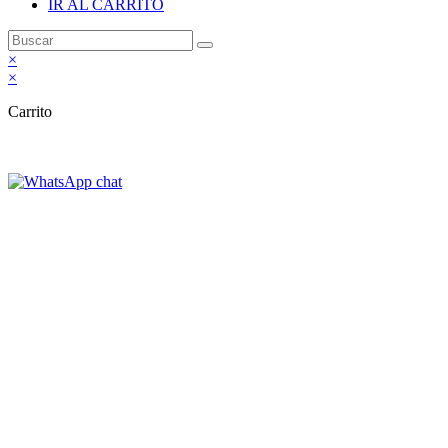
IR AL CARRITO
×
×
Carrito