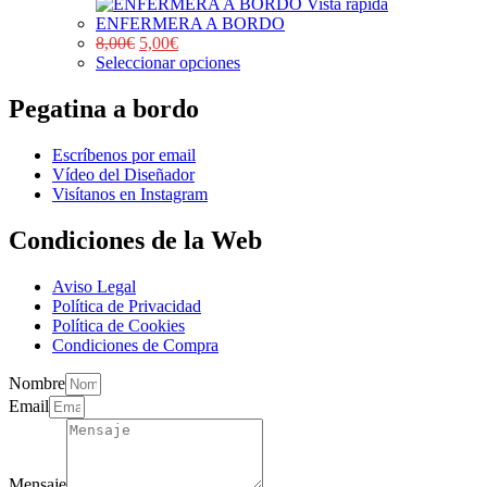
Vista rápida
ENFERMERA A BORDO
8,00
€
5,00
€
Seleccionar opciones
Pegatina a bordo
Escríbenos por email
Vídeo del Diseñador
Visítanos en Instagram
Condiciones de la Web
Aviso Legal
Política de Privacidad
Política de Cookies
Condiciones de Compra
Nombre
Email
Mensaje