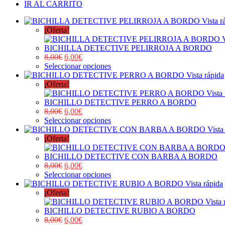
IR AL CARRITO
Vista r
¡Oferta!
BICHILLA DETECTIVE PELIRROJA A BORDO
8,00
€
6,00
€
Seleccionar opciones
Vista rápida
¡Oferta!
Vista
BICHILLO DETECTIVE PERRO A BORDO
8,00
€
6,00
€
Seleccionar opciones
Vista
¡Oferta!
BICHILLO DETECTIVE CON BARBA A BORDO
8,00
€
6,00
€
Seleccionar opciones
Vista rápida
¡Oferta!
Vista 
BICHILLO DETECTIVE RUBIO A BORDO
8,00
€
6,00
€