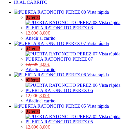
IR AL CARRITO
Vista rápida
¡Oferta!
Vista rápida
PUERTA RATONCITO PEREZ 08
12,00
€
8,00
€
Añadir al carrito
Vista rápida
¡Oferta!
Vista rápida
PUERTA RATONCITO PEREZ 07
12,00
€
8,00
€
Añadir al carrito
Vista rápida
¡Oferta!
Vista rápida
PUERTA RATONCITO PEREZ 06
12,00
€
8,00
€
Añadir al carrito
Vista rápida
¡Oferta!
Vista rápida
PUERTA RATONCITO PEREZ 05
12,00
€
8,00
€