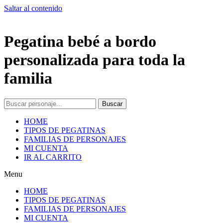
Saltar al contenido
Pegatina bebé a bordo
personalizada para toda la
familia
Buscar
HOME
TIPOS DE PEGATINAS
FAMILIAS DE PERSONAJES
MI CUENTA
IR AL CARRITO
Menu
HOME
TIPOS DE PEGATINAS
FAMILIAS DE PERSONAJES
MI CUENTA