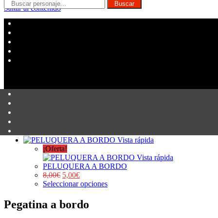
Buscar
Saltar al contenido
Vista rápida
¡Oferta!
Vista rápida
PELUQUERA A BORDO
8,00
€
5,00
€
Seleccionar opciones
Pegatina a bordo