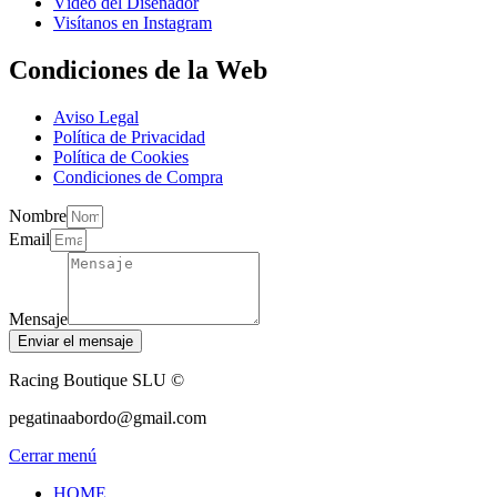
Vídeo del Diseñador
Visítanos en Instagram
Condiciones de la Web
Aviso Legal
Política de Privacidad
Política de Cookies
Condiciones de Compra
Nombre
Email
Mensaje
Enviar el mensaje
Racing Boutique SLU ©
pegatinaabordo@gmail.com
Cerrar menú
HOME