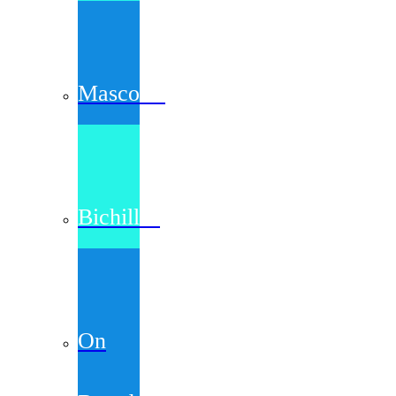
Mascotas
Bichillos
On