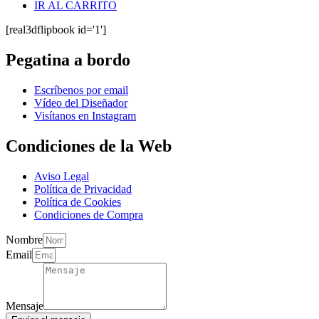
IR AL CARRITO
[real3dflipbook id='1']
Pegatina a bordo
Escríbenos por email
Vídeo del Diseñador
Visítanos en Instagram
Condiciones de la Web
Aviso Legal
Política de Privacidad
Política de Cookies
Condiciones de Compra
Nombre
Email
Mensaje