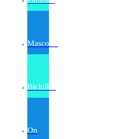
Mascotas
Bichillos
On