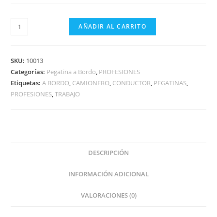
CAMIONERO
AÑADIR AL CARRITO
A
BORDO
cantidad
SKU:
10013
Categorías:
Pegatina a Bordo
,
PROFESIONES
Etiquetas:
A BORDO
,
CAMIONERO
,
CONDUCTOR
,
PEGATINAS
,
PROFESIONES
,
TRABAJO
DESCRIPCIÓN
INFORMACIÓN ADICIONAL
VALORACIONES (0)