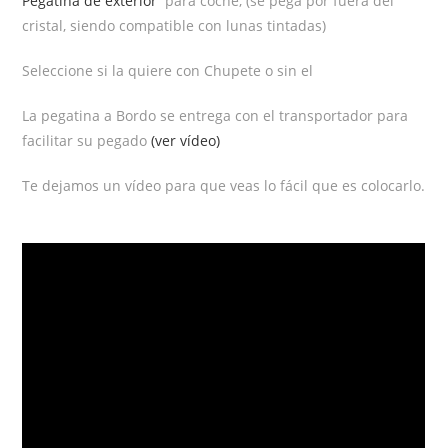
Pegatina de exterior
para coche, (se pega por fuera del
cristal, siendo compatible con lunas tintadas)
Seleccione si la quiere con Chupete o sin el
La pegatina a Bordo se entrega con el transportador para
facilitar su pegado
(ver vídeo)
Te dejamos un vídeo para que veas lo fácil que es colocarlo.